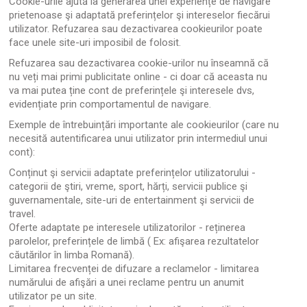
Cookie-urile ajută la generarea unei experiențe de navigare
prietenoase şi adaptată preferințelor şi intereselor fiecărui
utilizator. Refuzarea sau dezactivarea cookieurilor poate
face unele site-uri imposibil de folosit.
Refuzarea sau dezactivarea cookie-urilor nu înseamnă că
nu veți mai primi publicitate online - ci doar că aceasta nu
va mai putea ține cont de preferințele şi interesele dvs,
evidențiate prin comportamentul de navigare.
Exemple de întrebuințări importante ale cookieurilor (care nu
necesită autentificarea unui utilizator prin intermediul unui
cont):
Conținut şi servicii adaptate preferințelor utilizatorului -
categorii de ştiri, vreme, sport, hărți, servicii publice şi
guvernamentale, site-uri de entertainment şi servicii de
travel.
Oferte adaptate pe interesele utilizatorilor - reținerea
parolelor, preferințele de limbă ( Ex: afişarea rezultatelor
căutărilor în limba Romană).
Limitarea frecvenței de difuzare a reclamelor - limitarea
numărului de afişări a unei reclame pentru un anumit
utilizator pe un site.