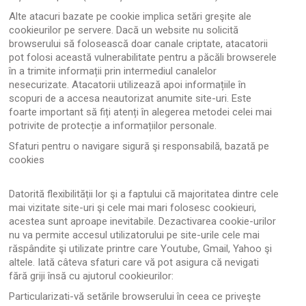
Alte atacuri bazate pe cookie implica setări greşite ale
cookieurilor pe servere. Dacă un website nu solicită
browserului să folosească doar canale criptate, atacatorii
pot folosi această vulnerabilitate pentru a păcăli browserele
în a trimite informații prin intermediul canalelor
nesecurizate. Atacatorii utilizează apoi informațiile în
scopuri de a accesa neautorizat anumite site-uri. Este
foarte important să fiți atenți în alegerea metodei celei mai
potrivite de protecție a informațiilor personale.
Sfaturi pentru o navigare sigură şi responsabilă, bazată pe
cookies
Datorită flexibilității lor şi a faptului că majoritatea dintre cele
mai vizitate site-uri şi cele mai mari folosesc cookieuri,
acestea sunt aproape inevitabile. Dezactivarea cookie-urilor
nu va permite accesul utilizatorului pe site-urile cele mai
răspândite şi utilizate printre care Youtube, Gmail, Yahoo şi
altele. Iată câteva sfaturi care vă pot asigura că nevigati
fără griji însă cu ajutorul cookieurilor:
Particularizati-vă setările browserului în ceea ce priveşte