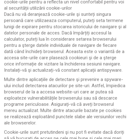
cookie-urile pentru a reflecta un nivel confortabil pentru voi
al securității utilizării cookie-urilor
Dacă nu vă deranjează cookie-urile şi sunteți singura
persoană care utilizaeaza computerul, puteți seta termene
lunigi de expirare pentru stocarea istoricului de navigare şi al
datelor personale de acces. Dacă împărțiți accesul la
calculator, puteți lua în considerare setarea browserului
pentru a şterge datele individuale de navigare de fiecare
dată când închideți browserul. Aceasta este o variantă de a
accesa site-urile care plasează cookieuri şi de a şterge
orice informație de vizitare la închiderea sesiunii navigare.
Instalați-vă şi actualizați-vă constant aplicații antispyware.
Multe dintre aplicațiile de detectare şi prevenire a spyware-
ului includ detectarea atacurilor pe site-uri. Astfel, împiedica
browserul de la a accesa website-uri care ar putea să
exploateze vulnerabilitățile browserului sau să descarce
programe periculoase. Asigurați-vă că aveți browserul
mereu actualizat. Multe dintre atacurile bazate pe cookies
se realizează exploatând punctele slabe ale versiunilor vechi
ale browserelor.
Cookie-urile sunt pretutindeni şi nu pot fi evitate dacă doriți
să vă bucurați de acces pe cele mai bune şi cele mai mari