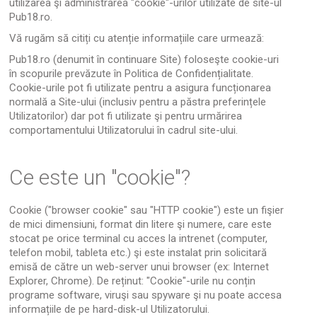
utilizarea şi administrarea "cookie"-urilor utilizate de site-ul
Pub18.ro.
Vă rugăm să citiți cu atenție informațiile care urmează:
Pub18.ro (denumit în continuare Site) foloseşte cookie-uri
în scopurile prevăzute în
Politica de Confidențialitate
.
Cookie-urile pot fi utilizate pentru a asigura funcționarea
normală a Site-ului (inclusiv pentru a păstra preferințele
Utilizatorilor) dar pot fi utilizate şi pentru urmărirea
comportamentului Utilizatorului în cadrul site-ului.
Ce este un "cookie"?
Cookie ("browser cookie" sau "HTTP cookie") este un fişier
de mici dimensiuni, format din litere şi numere, care este
stocat pe orice terminal cu acces la intrenet (computer,
telefon mobil, tableta etc.) şi este instalat prin solicitară
emisă de către un web-server unui browser (ex: Internet
Explorer, Chrome). De reținut: "Cookie"-urile nu conțin
programe software, viruşi sau spyware şi nu poate accesa
informațiile de pe hard-disk-ul Utilizatorului.