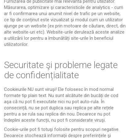
Furnizarea de publicitate mai relevantă pentru utilizator.
Măsurarea, optimizare şi caracteristicile de analytics - cum
ar fi confirmarea unui anumit nivel de trafic pe un website,
ce tip de conținut este vizualizat şi modul cum un utilizator
ajunge pe un website (ex prin motoare de căutare, direct, din
alte website-uri etc). Website-urile derulează aceste analize
a utilizării lor pentru a îmbunătăți site-urile în beneficiul
utilizatorilor.
Securitate şi probleme legate
de confidențialitate
Cookieurile NU sunt viruşi! Ele folosesc în mod normal
formate tip plain text. Nu sunt alcătuite din bucăți de cod
aşa că nu pot fi executate nici nu pot auto-rula. În
consecință, nu se pot duplica sau replica pe alte rețele
pentru a se rula sau replica din nou. Deoarece nu pot
îndeplini aceste funcții, nu pot fi considerate viruşi.
Cookie-urile pot fi totuşi folosite pentru scopuri negative.
Deoarece stochează informații despre preferințele şi