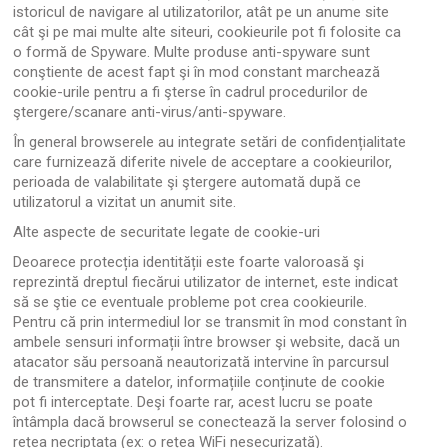
istoricul de navigare al utilizatorilor, atât pe un anume site
cât şi pe mai multe alte siteuri, cookieurile pot fi folosite ca
o formă de Spyware. Multe produse anti-spyware sunt
conştiente de acest fapt şi în mod constant marchează
cookie-urile pentru a fi şterse în cadrul procedurilor de
ştergere/scanare anti-virus/anti-spyware.
În general browserele au integrate setări de confidențialitate
care furnizează diferite nivele de acceptare a cookieurilor,
perioada de valabilitate şi ştergere automată după ce
utilizatorul a vizitat un anumit site.
Alte aspecte de securitate legate de cookie-uri
Deoarece protecția identității este foarte valoroasă şi
reprezintă dreptul fiecărui utilizator de internet, este indicat
să se ştie ce eventuale probleme pot crea cookieurile.
Pentru că prin intermediul lor se transmit în mod constant în
ambele sensuri informații între browser şi website, dacă un
atacator său persoană neautorizată intervine în parcursul
de transmitere a datelor, informațiile conținute de cookie
pot fi interceptate. Deşi foarte rar, acest lucru se poate
întâmpla dacă browserul se conectează la server folosind o
rețea necriptata (ex: o rețea WiFi nesecurizată).